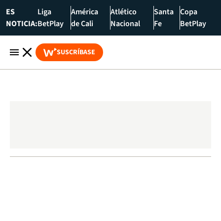
ES
Liga
América
Atlético
Santa
Copa
NOTICIA:
BetPlay
de Cali
Nacional
Fe
BetPlay
SUSCRÍBASE