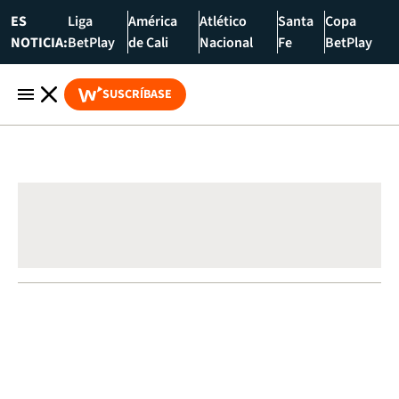
ES
Liga
América
Atlético
Santa
Copa
NOTICIA:
BetPlay
de Cali
Nacional
Fe
BetPlay
SUSCRÍBASE