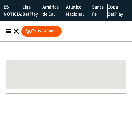
ES
Liga
América
Atlético
Santa
Copa
NOTICIA:
BetPlay
de Cali
Nacional
Fe
BetPlay
SUSCRÍBASE