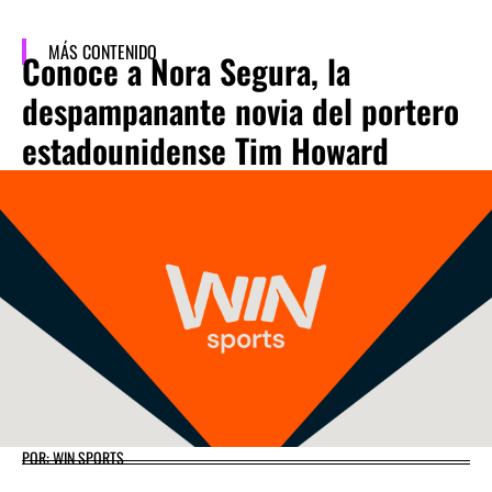
MÁS CONTENIDO
Conoce a Nora Segura, la
despampanante novia del portero
estadounidense Tim Howard
POR: WIN SPORTS