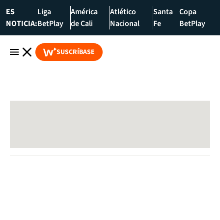
ES
Liga
América
Atlético
Santa
Copa
NOTICIA:
BetPlay
de Cali
Nacional
Fe
BetPlay
SUSCRÍBASE