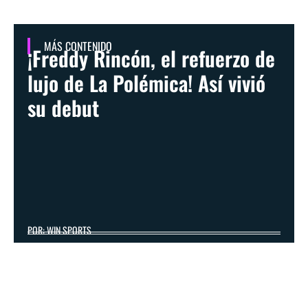
MÁS CONTENIDO
¡Freddy Rincón, el refuerzo de
lujo de La Polémica! Así vivió
su debut
POR: WIN SPORTS