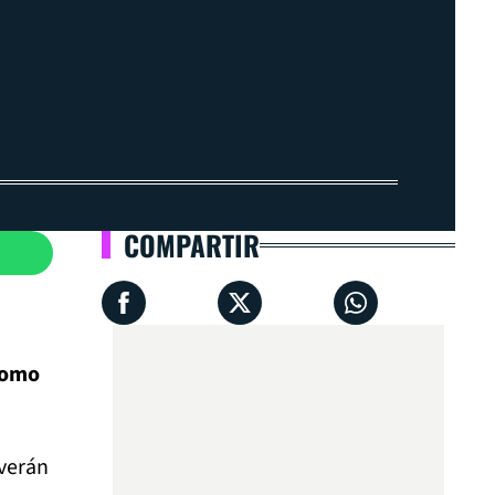
COMPARTIR
como
 verán