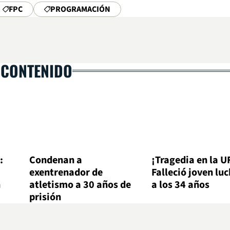
FPC
PROGRAMACIÓN
 CONTENIDO
:
Condenan a
¡Tragedia en la U
exentrenador de
Falleció joven lu
n
atletismo a 30 años de
a los 34 años
prisión