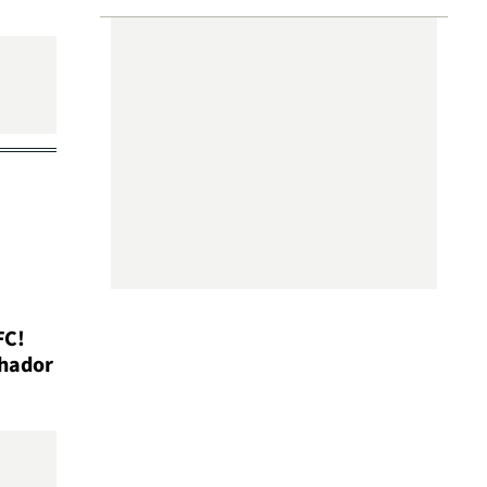
FC!
chador