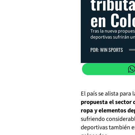
tribut
en Col
Tras la nueva propues
deportivas sufrirán u
POR: WIN SPORTS
El país se alista par
propuesta el sector 
ropa y elementos dep
sufriendo considerab
deportivas también es