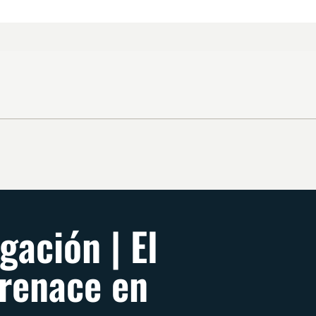
gación | El
 renace en