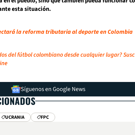
a en el pueblo, sino que también pueda funcionar 
ante esta situación.
fectará la reforma tributaria al deporte en Colombia
idos del fútbol colombiano desde cualquier lugar? Susc
ine
Síguenos en Google News
CIONADOS
UCRANIA
FPC