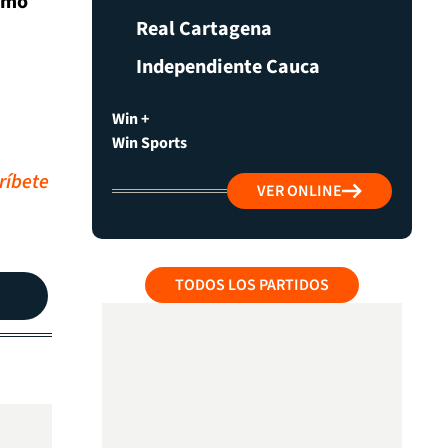
como
Real Cartagena
Independiente Cauca
Win +
Win Sports
ríbete
VER ONLINE
TODOS LOS PARTIDOS