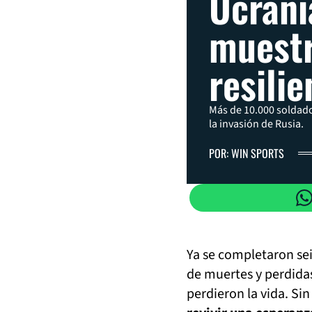
Ucran
muestr
resilie
Más de 10.000 soldado
la invasión de Rusia.
POR: WIN SPORTS
Ya se completaron sei
de muertes y perdida
perdieron la vida. S