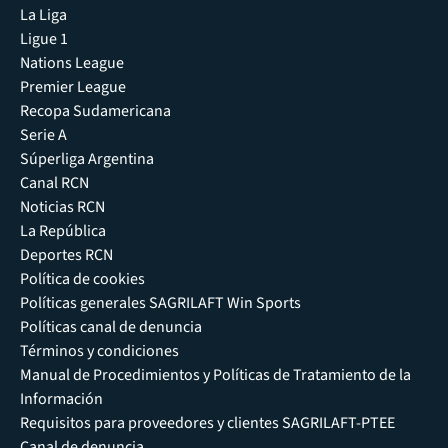
La Liga
Ligue 1
Nations League
Premier League
Recopa Sudamericana
Serie A
Súperliga Argentina
Canal RCN
Noticias RCN
La República
Deportes RCN
Política de cookies
Políticas generales SAGRILAFT Win Sports
Políticas canal de denuncia
Términos y condiciones
Manual de Procedimientos y Políticas de Tratamiento de la
Información
Requisitos para proveedores y clientes SAGRILAFT-PTEE
Canal de denuncia