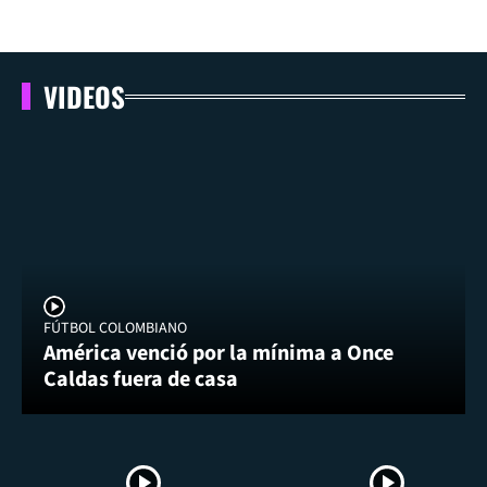
VIDEOS
FÚTBOL COLOMBIANO
América venció por la mínima a Once
Caldas fuera de casa