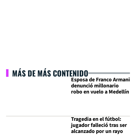
MÁS DE MÁS CONTENIDO
Esposa de Franco Armani
denunció millonario
robo en vuelo a Medellín
Tragedia en el fútbol:
jugador falleció tras ser
alcanzado por un rayo