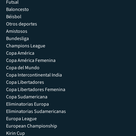
Futsal
Baloncesto
Béisbol
Otros deportes
Amistosos
Bundesliga
Champions League
Copa América
Copa América Femenina
Copa del Mundo
Copa Intercontinental India
Copa Libertadores
Copa Libertadores Femenina
Copa Sudamericana
Eliminatorias Europa
Eliminatorias Sudamericanas
Europa League
European Championship
Kirin Cup