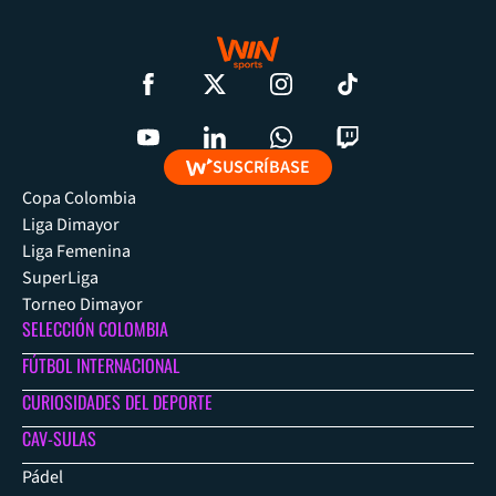
SUSCRÍBASE
Copa Colombia
Liga Dimayor
Liga Femenina
SuperLiga
Torneo Dimayor
SELECCIÓN COLOMBIA
FÚTBOL INTERNACIONAL
CURIOSIDADES DEL DEPORTE
CAV-SULAS
Pádel