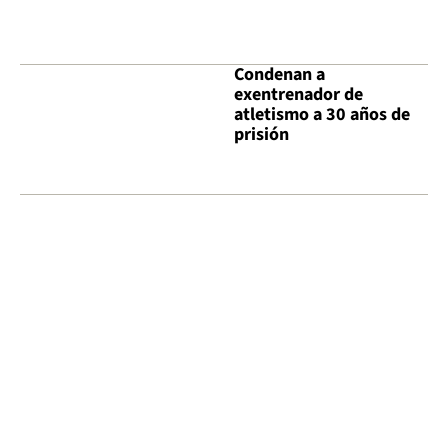
Condenan a
exentrenador de
atletismo a 30 años de
prisión