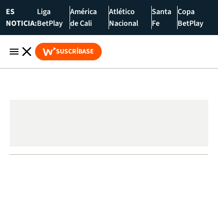
ES
Liga
América
Atlético
Santa
Copa
NOTICIA:
BetPlay
de Cali
Nacional
Fe
BetPlay
SUSCRÍBASE