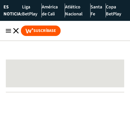
ES
Liga
América
Atlético
Santa
Copa
NOTICIA:
BetPlay
de Cali
Nacional
Fe
BetPlay
SUSCRÍBASE