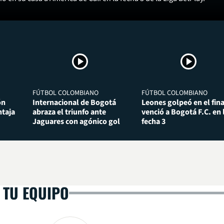
FÚTBOL COLOMBIANO
FÚTBOL COLOMBIANO
ón
Internacional de Bogotá
Leones golpeó en el fina
taja
abraza el triunfo ante
venció a Bogotá F.C. en 
Jaguares con agónico gol
fecha 3
 TU EQUIPO