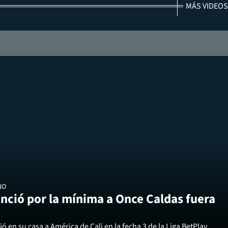
MÁS VIDEOS
NO
nció por la mínima a Once Caldas fuera
ó en su casa a América de Cali en la fecha 3 de la Liga BetPlay.