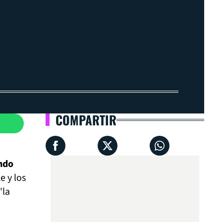
COMPARTIR
ando
e y los
'la