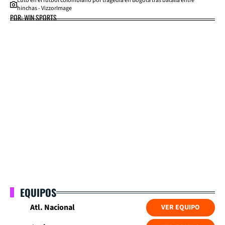
Luto en el fútbol colombiano por tragedia en Bogotá tras batalla entre
hinchas - VizzorImage
POR: WIN SPORTS
EQUIPOS
Atl. Nacional
VER EQUIPO