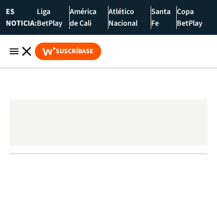
ES
Liga
América
Atlético
Santa
Copa
NOTICIA:
BetPlay
de Cali
Nacional
Fe
BetPlay
SUSCRÍBASE