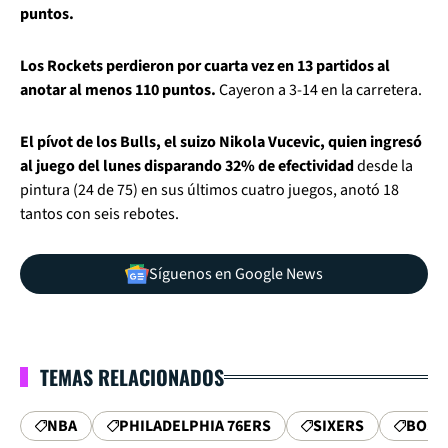
puntos.
Los Rockets perdieron por cuarta vez en 13 partidos al
anotar al menos 110 puntos.
Cayeron a 3-14 en la carretera.
El pívot de los Bulls, el suizo Nikola Vucevic, quien ingresó
al juego del lunes disparando 32% de efectividad
desde la
pintura (24 de 75) en sus últimos cuatro juegos, anotó 18
tantos con seis rebotes.
Síguenos en Google News
TEMAS RELACIONADOS
NBA
PHILADELPHIA 76ERS
SIXERS
BOST