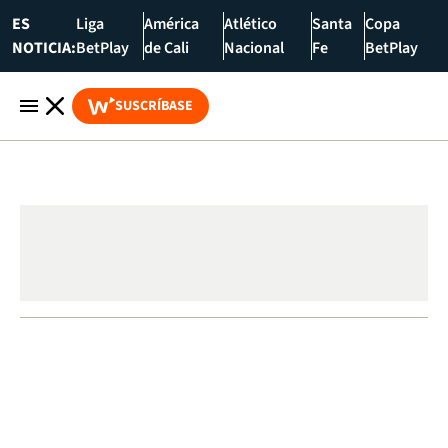
ES
Liga
América
Atlético
Santa
Copa
NOTICIA:
BetPlay
de Cali
Nacional
Fe
BetPlay
SUSCRÍBASE