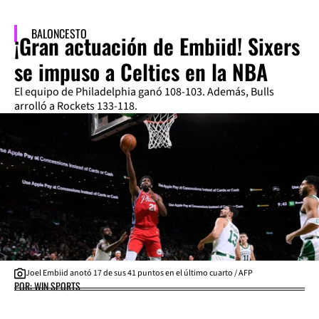
BALONCESTO
¡Gran actuación de Embiid! Sixers
se impuso a Celtics en la NBA
El equipo de Philadelphia ganó 108-103. Además, Bulls
arrolló a Rockets 133-118.
Joel Embiid anotó 17 de sus 41 puntos en el último cuarto / AFP
POR: WIN SPORTS