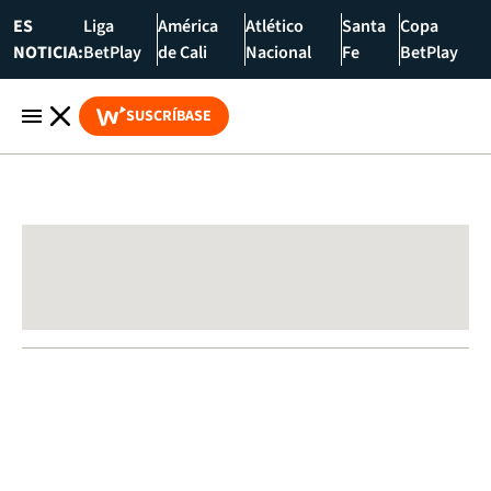
ES
Liga
América
Atlético
Santa
Copa
NOTICIA:
BetPlay
de Cali
Nacional
Fe
BetPlay
SUSCRÍBASE