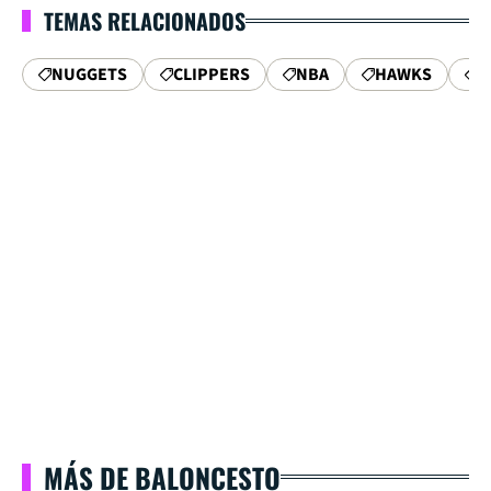
TEMAS RELACIONADOS
NUGGETS
CLIPPERS
NBA
HAWKS
W
MÁS DE BALONCESTO