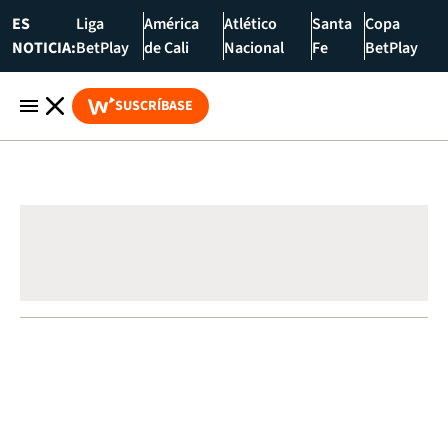
ES
Liga
América
Atlético
Santa
Copa
NOTICIA:
BetPlay
de Cali
Nacional
Fe
BetPlay
SUSCRÍBASE