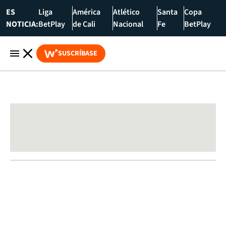
ES
Liga
América
Atlético
Santa
Copa
NOTICIA:
BetPlay
de Cali
Nacional
Fe
BetPlay
SUSCRÍBASE