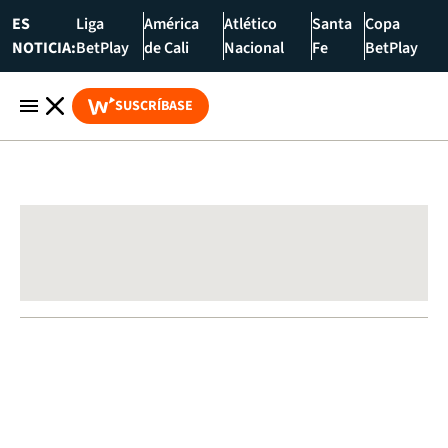
ES
Liga
América
Atlético
Santa
Copa
NOTICIA:
BetPlay
de Cali
Nacional
Fe
BetPlay
SUSCRÍBASE