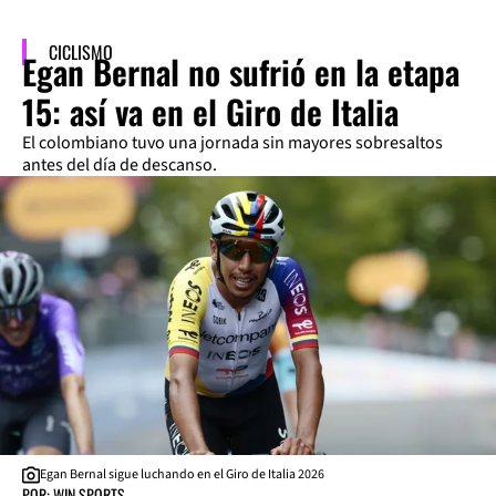
CICLISMO
Egan Bernal no sufrió en la etapa
15: así va en el Giro de Italia
El colombiano tuvo una jornada sin mayores sobresaltos
antes del día de descanso.
Egan Bernal sigue luchando en el Giro de Italia 2026
POR: WIN SPORTS