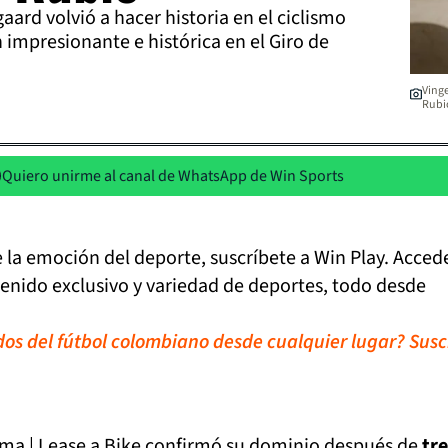
aard volvió a hacer historia en el ciclismo
impresionante e histórica en el Giro de
Vinge
Rubio
Quiero unirme al canal de WhatsApp de Win Sports
de la emoción del deporte, suscríbete a Win Play. Acced
tenido exclusivo y variedad de deportes, todo desde
idos del fútbol colombiano desde cualquier lugar? Susc
sma | Lease a Bike confirmó su dominio después de
tr