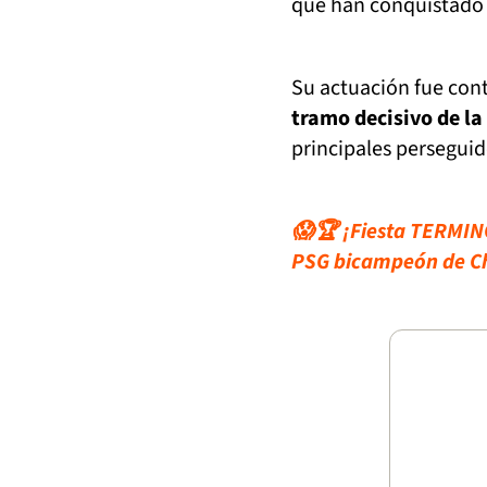
que han conquistado G
Su actuación fue co
tramo decisivo de la
principales perseguid
😱🏆 ¡Fiesta TERMINÓ
PSG bicampeón de C