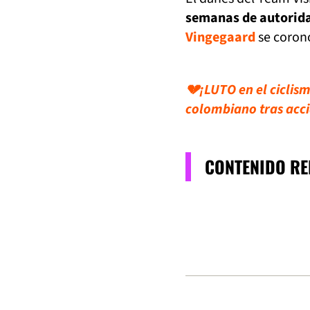
semanas de autorida
Vingegaard
se coron
💔¡LUTO en el ciclis
colombiano tras acc
CONTENIDO R