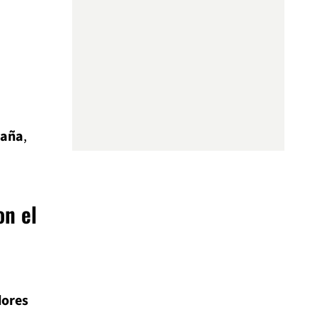
paña
,
on el
dores