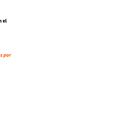
n el
s por