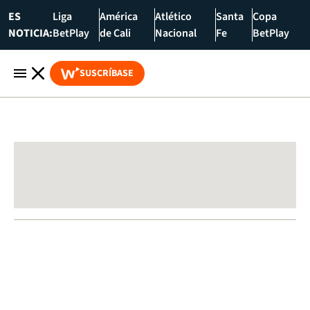
ES
Liga
América
Atlético
Santa
Copa
NOTICIA:
BetPlay
de Cali
Nacional
Fe
BetPlay
SUSCRÍBASE