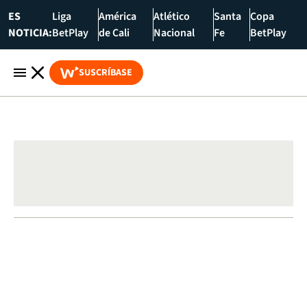
ES
Liga
América
Atlético
Santa
Copa
NOTICIA:
BetPlay
de Cali
Nacional
Fe
BetPlay
SUSCRÍBASE