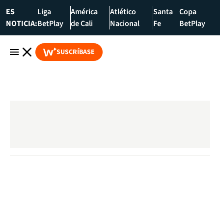
ES
Liga
América
Atlético
Santa
Copa
NOTICIA:
BetPlay
de Cali
Nacional
Fe
BetPlay
SUSCRÍBASE