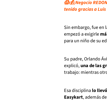
😱💰¡Negocio REDOND
tenido gracias a Luis
Sin embargo, fue en l
empezó a exigirle
más
para un niño de su ed
Su padre, Orlando Ávi
explicó,
una de las g
trabajo: mientras otr
Esa disciplina
lo lle
Easykart
, además de