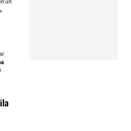
on un
,
ar
na
0
ila