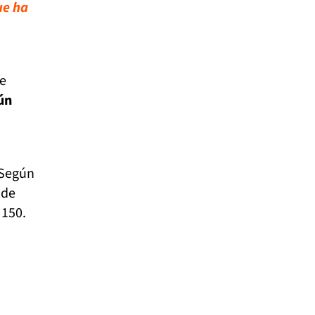
ue ha
ue
ún
 Según
de
 150.