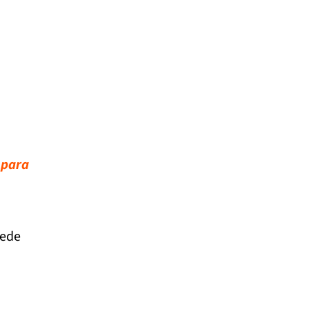
 para
uede