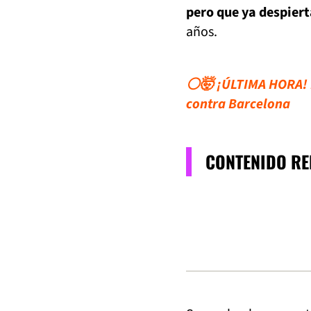
pero que ya despiert
años.
⚪🤯 ¡ÚLTIMA HORA! R
contra Barcelona
CONTENIDO R