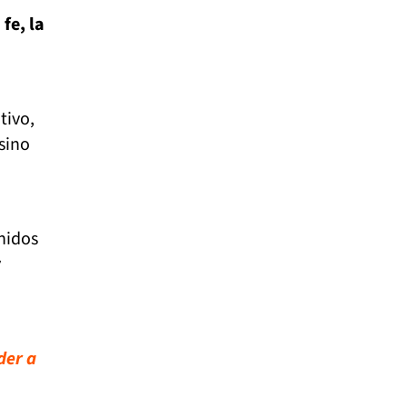
 fe, la
tivo,
 sino
nidos
r
der a