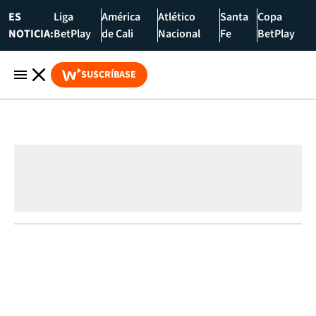
ES
Liga
América
Atlético
Santa
Copa
NOTICIA:
BetPlay
de Cali
Nacional
Fe
BetPlay
SUSCRÍBASE