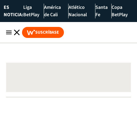
ES
Liga
América
Atlético
Santa
Copa
NOTICIA:
BetPlay
de Cali
Nacional
Fe
BetPlay
SUSCRÍBASE