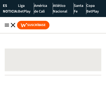
ES
Liga
América
Atlético
Santa
Copa
NOTICIA:
BetPlay
de Cali
Nacional
Fe
BetPlay
SUSCRÍBASE