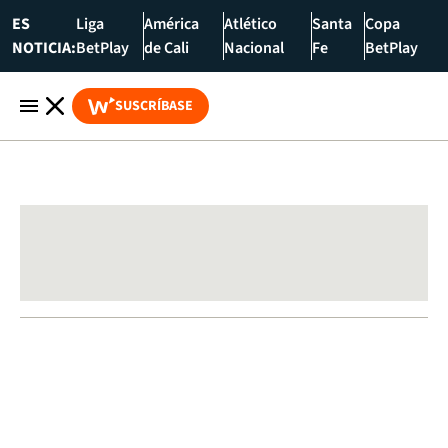
ES
Liga
América
Atlético
Santa
Copa
NOTICIA:
BetPlay
de Cali
Nacional
Fe
BetPlay
SUSCRÍBASE