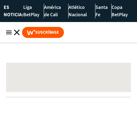
ES
Liga
América
Atlético
Santa
Copa
NOTICIA:
BetPlay
de Cali
Nacional
Fe
BetPlay
SUSCRÍBASE