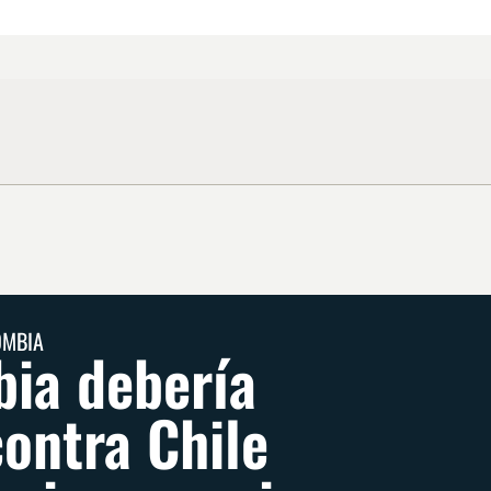
OMBIA
ia debería
contra Chile