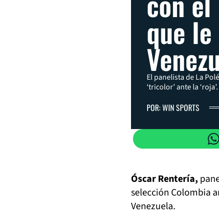
con el
que le
Venezu
El panelista de La Pol
‘tricolor’ ante la ‘roja’.
POR: WIN SPORTS
Óscar Rentería,
pane
selección Colombia an
Venezuela.