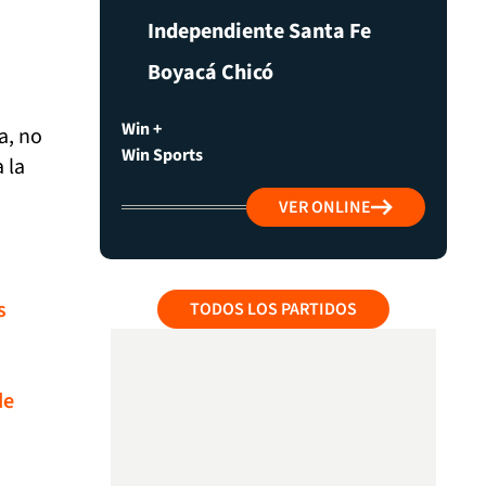
Independiente Santa Fe
Boyacá Chicó
Win +
a, no
Win Sports
 la
VER ONLINE
s
TODOS LOS PARTIDOS
de