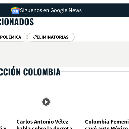
Síguenos en Google News
CIONADOS
 POLÉMICA
ELIMINATORIAS
ECCIÓN COLOMBIA
Carlos Antonio Vélez
Colombia Femen
á y
habla sobre la derrota
cayó ante México 