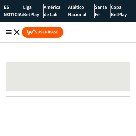
ES
Liga
América
Atlético
Santa
Copa
NOTICIA:
BetPlay
de Cali
Nacional
Fe
BetPlay
SUSCRÍBASE