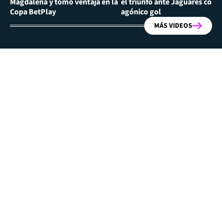
Magdalena y tomó ventaja en la
el triunfo ante Jaguares con
Copa BetPlay
agónico gol
MÁS VIDEOS