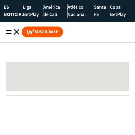
ES
Liga
América
Atlético
Santa
Copa
NOTICIA:
BetPlay
de Cali
Nacional
Fe
BetPlay
SUSCRÍBASE