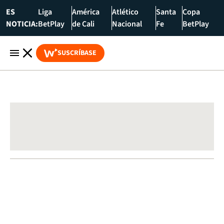
ES
Liga
América
Atlético
Santa
Copa
NOTICIA:
BetPlay
de Cali
Nacional
Fe
BetPlay
SUSCRÍBASE