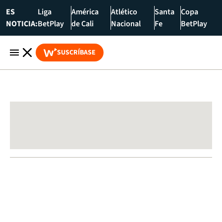
ES
Liga
América
Atlético
Santa
Copa
NOTICIA:
BetPlay
de Cali
Nacional
Fe
BetPlay
SUSCRÍBASE