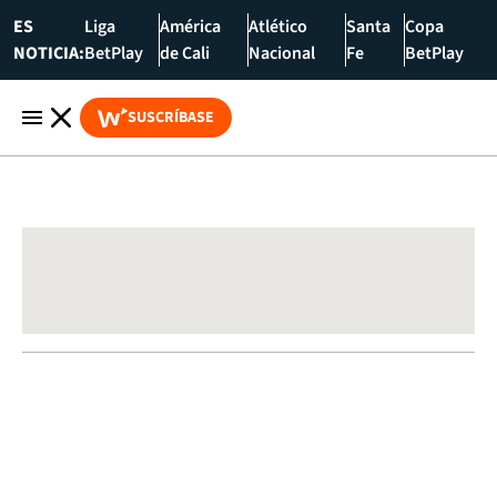
ES
Liga
América
Atlético
Santa
Copa
NOTICIA:
BetPlay
de Cali
Nacional
Fe
BetPlay
SUSCRÍBASE