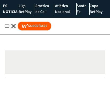
ES
Liga
América
Atlético
Santa
Copa
NOTICIA:
BetPlay
de Cali
Nacional
Fe
BetPlay
SUSCRÍBASE