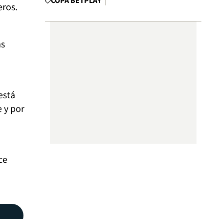
COPA BETPLAY
eros.
as
está
 y por
ce