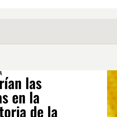
A
rían las
s en la
oria de la