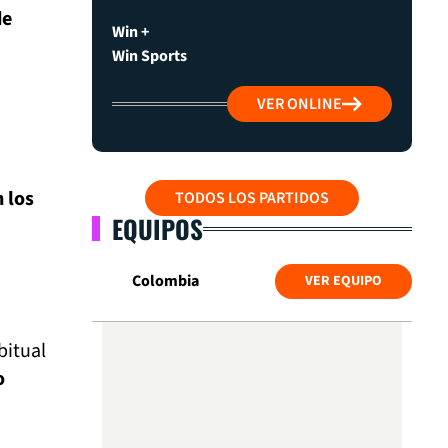
de
Win +
Win Sports
VER ONLINE
n los
TODOS LOS PARTIDOS
EQUIPOS
Colombia
VER EQUIPO
bitual
o