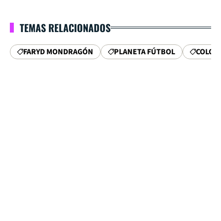
TEMAS RELACIONADOS
FARYD MONDRAGÓN
PLANETA FÚTBOL
COLOM