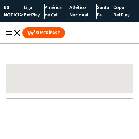
ES
Liga
América
Atlético
Santa
Copa
NOTICIA:
BetPlay
de Cali
Nacional
Fe
BetPlay
SUSCRÍBASE