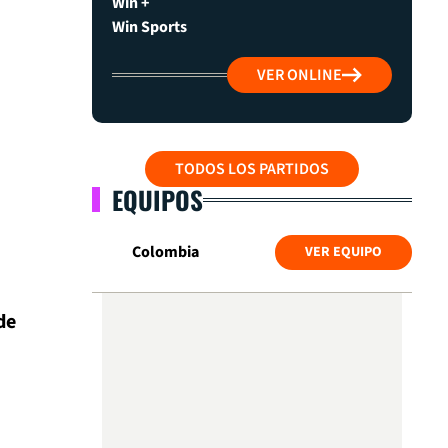
Win +
Win Sports
VER ONLINE
TODOS LOS PARTIDOS
EQUIPOS
Colombia
VER EQUIPO
de