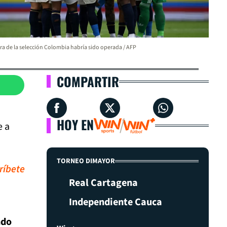
ra de la selección Colombia habría sido operada / AFP
COMPARTIR
HOY EN
e a
TORNEO DIMAYOR
ríbete
Real Cartagena
Independiente Cauca
ndo