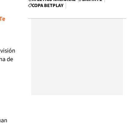
COPA BETPLAY
Te
visión
rna de
uan