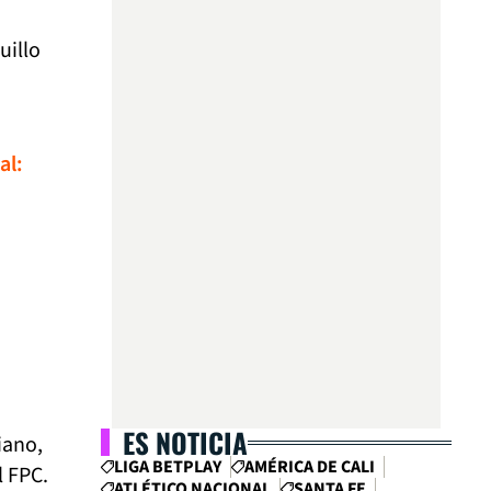
uillo
al:
ES NOTICIA
iano,
LIGA BETPLAY
AMÉRICA DE CALI
l FPC.
ATLÉTICO NACIONAL
SANTA FE