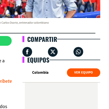
 Carlos Osorio, entrenador colombiano
COMPARTIR
EQUIPOS
e a
Colombia
VER EQUIPO
ríbete
ados