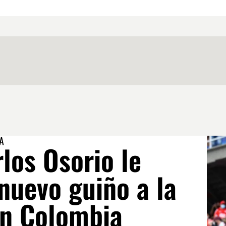
A
los Osorio le
nuevo guiño a la
ón Colombia