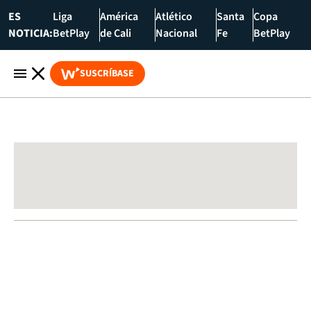
ES
Liga
América
Atlético
Santa
Copa
NOTICIA:
BetPlay
de Cali
Nacional
Fe
BetPlay
SUSCRÍBASE