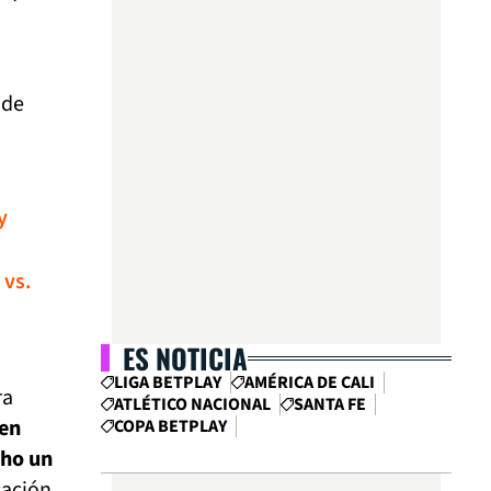
ide
.
y
 vs.
ES NOTICIA
LIGA BETPLAY
AMÉRICA DE CALI
ra
ATLÉTICO NACIONAL
SANTA FE
 en
COPA BETPLAY
cho un
sación