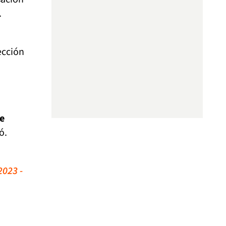
.
ección
e
ió.
2023 -