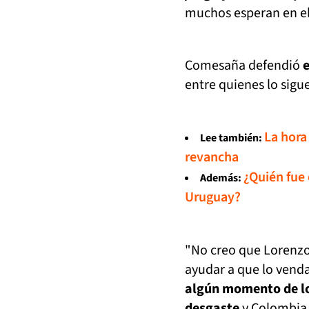
muchos esperan en el
Comesaña defendió
e
entre quienes lo sigu
La hora
Lee también:
revancha
¿Quién fue 
Además:
Uruguay?
"No creo que Lorenzo
ayudar a que lo venda
algún momento de lo
desgaste
y Colombia 