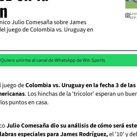
ón
La p
AFP.
écnico Julio Comesaña sobre James
del juego de Colombia vs. Uruguay en
Quiero unirme al canal de WhatsApp de Win Sports
el juego de
Colombia vs. Uruguay en la fecha 3 de las
mericanas
. Los hinchas de la 'tricolor' esperan un bue
 los puntos en casa.
ico
Julio Comesaña dio su análisis de cómo será este
alabras especiales para James Rodríguez,
el '10' y de