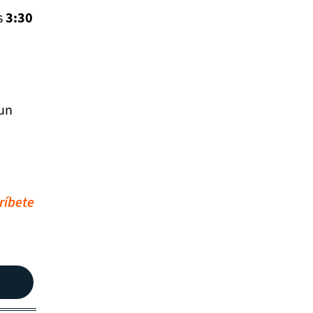
s
3:30
 un
ríbete