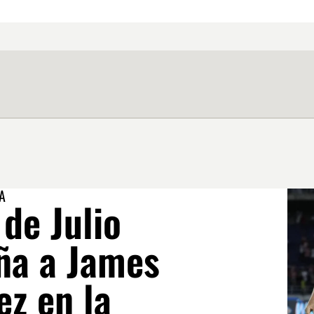
A
 de Julio
a a James
ez en la