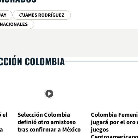
UAY
JAMES RODRÍGUEZ
RNACIONALES
ECCIÓN COLOMBIA
 el
Selección Colombia
Colombia Femen
definió otro amistoso
jugará por el oro 
ra
tras confirmar a México
juegos
Centroamericano