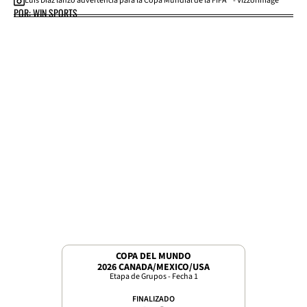
Luis Díaz lanzó advertencia para la Copa Mundial de la FIFA™ - VizzorImage
POR: WIN SPORTS
COPA DEL MUNDO
2026 CANADA/MEXICO/USA
Etapa de Grupos - Fecha 1
FINALIZADO