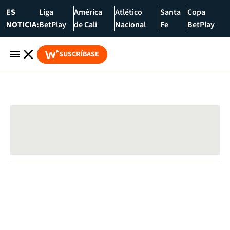
ES
Liga
América
Atlético
Santa
Copa
NOTICIA:
BetPlay
de Cali
Nacional
Fe
BetPlay
SUSCRÍBASE