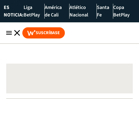
ES
Liga
América
Atlético
Santa
Copa
NOTICIA:
BetPlay
de Cali
Nacional
Fe
BetPlay
SUSCRÍBASE