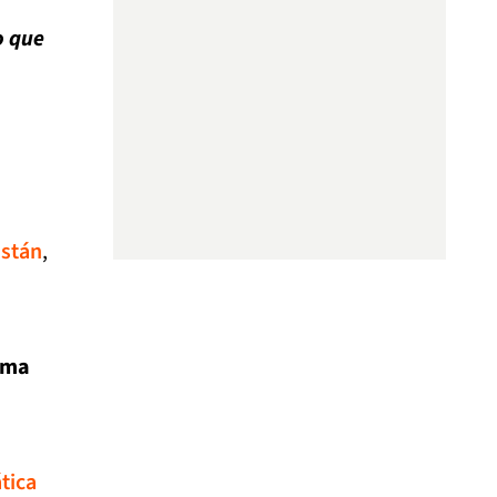
o que
stán
,
ima
tica