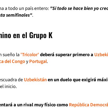
ona a todo un país entero:
"Si todo se hace bien yo cre
ta semifinales"
.
mino en el Grupo K
n sueño la
'Tricolor'
deberá superar primero a
Uzbeki
ca del Congo
y
Portugal
.
 escuadra de
Uzbekistán
en un duelo que exigirá máx
l inicio.
entará a un rival muy físico como
República Democrá