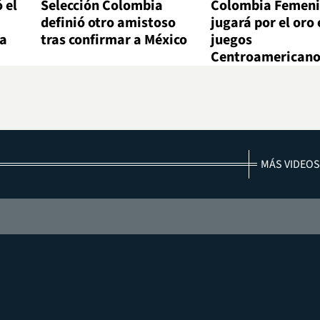
 el
Selección Colombia
Colombia Femen
definió otro amistoso
jugará por el oro 
ra
tras confirmar a México
juegos
Centroamericano
MÁS VIDEOS