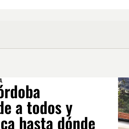
A
órdoba
de a todos y
ica hasta dónde