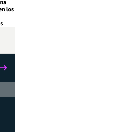
ina
en los
s