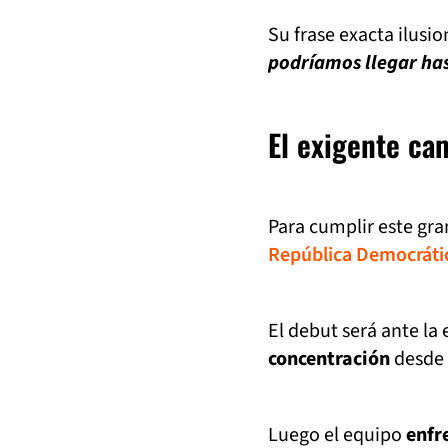
Su frase exacta ilusi
podríamos llegar has
El exigente ca
Para cumplir este gra
República Democráti
El debut será ante la
concentración
desde e
Luego el equipo
enfr