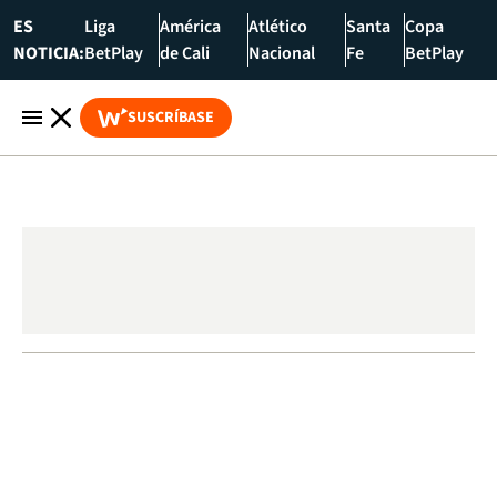
ES
Liga
América
Atlético
Santa
Copa
NOTICIA:
BetPlay
de Cali
Nacional
Fe
BetPlay
SUSCRÍBASE