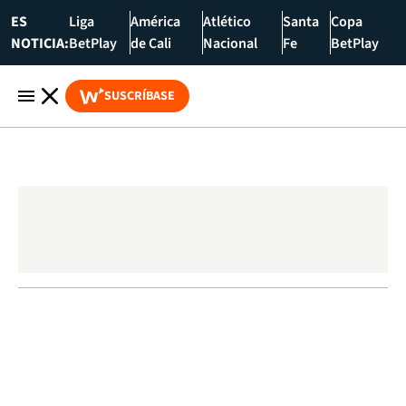
ES
Liga
América
Atlético
Santa
Copa
NOTICIA:
BetPlay
de Cali
Nacional
Fe
BetPlay
SUSCRÍBASE