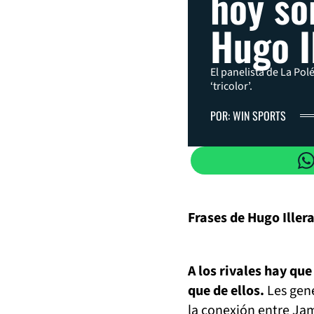
hoy so
Hugo I
El panelista de La Pol
‘tricolor’.
POR: WIN SPORTS
Frases de Hugo Iller
A los rivales hay qu
que de ellos.
Les gene
la conexión entre Ja