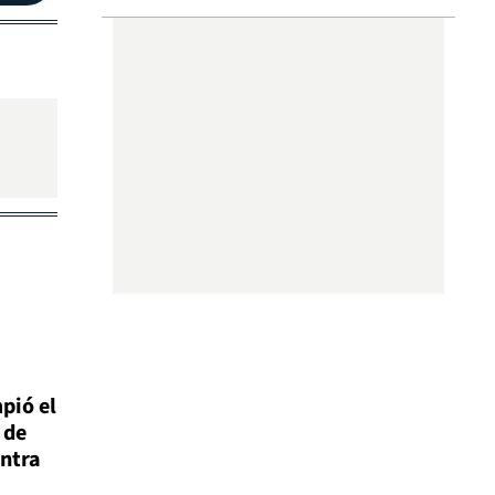
pió el
 de
ontra