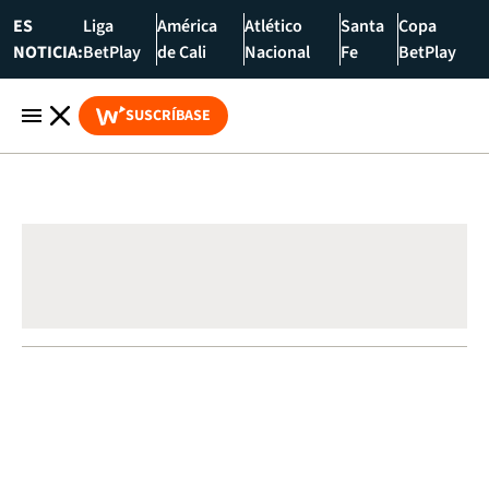
ES
Liga
América
Atlético
Santa
Copa
NOTICIA:
BetPlay
de Cali
Nacional
Fe
BetPlay
SUSCRÍBASE