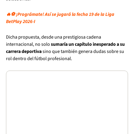
🔥⚽ ¡Prográmate! Así se jugará la fecha 19 de la Liga
BetPlay 2026-I
Dicha propuesta, desde una prestigiosa cadena
internacional, no solo
sumaría un capítulo inesperado a su
carrera deportiva
sino que también genera dudas sobre su
rol dentro del fútbol profesional.