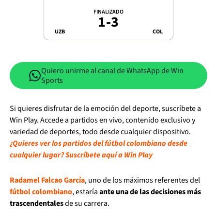
FINALIZADO
1
-
3
UZB
COL
Quiero unirme al canal de WhatsApp de Win
Sports
Si quieres disfrutar de la emoción del deporte, suscríbete a
Win Play. Accede a partidos en vivo, contenido exclusivo y
variedad de deportes, todo desde cualquier dispositivo.
¿Quieres ver los partidos del fútbol colombiano desde
cualquier lugar? Suscríbete aquí a Win Play
Radamel Falcao García
, uno de los máximos referentes del
fútbol colombiano
, estaría
ante una de las decisiones más
trascendentales
de su carrera.