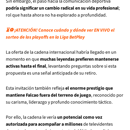
Sin embargo, el paso hacia la comunicación deportiva
podría significar un cambio radical en su vida profesional
;
rol que hasta ahora no ha explorado a profundidad.
⏳⚽ ¡ATENCIÓN! Conoce cuándo y dónde ver EN VIVO el
sorteo de los playoffs en la Liga BetPlay
La oferta de la cadena internacional habría llegado en un
momento en que
muchas leyendas prefieren mantenerse
activas hasta el final
, levantando preguntas sobre si esta
propuesta es una señal anticipada de su retiro.
Esta invitación también refleja
el enorme prestigio que
mantiene Falcao fuera del terreno de juego
, reconocido por
su carisma, liderazgo y profundo conocimiento táctico.
Por ello, la cadena le vería
un potencial como voz
autorizada para acompañar a millones
de televidentes