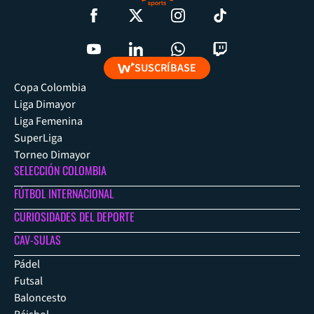
SUSCRÍBASE
Copa Colombia
Liga Dimayor
Liga Femenina
SuperLiga
Torneo Dimayor
SELECCIÓN COLOMBIA
FÚTBOL INTERNACIONAL
CURIOSIDADES DEL DEPORTE
CAV-SULAS
Pádel
Futsal
Baloncesto