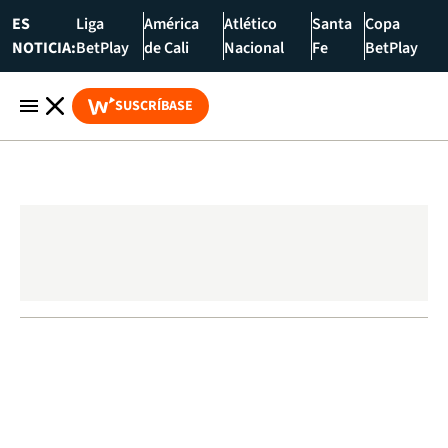
ES
Liga
América
Atlético
Santa
Copa
NOTICIA:
BetPlay
de Cali
Nacional
Fe
BetPlay
SUSCRÍBASE