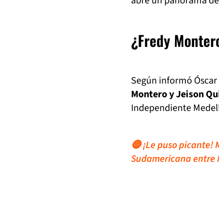
abre un panorama de p
¿Fredy Montero
Según informó Óscar
Montero y Jeison Qu
Independiente Medell
🔴 ¡Le puso picante! 
Sudamericana entre M