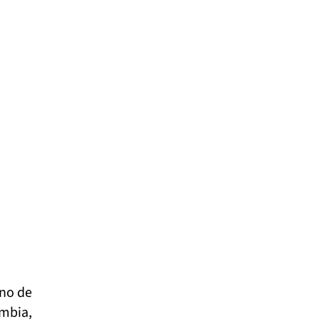
ano de
ombia,