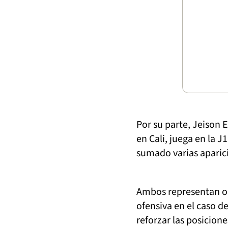
Por su parte, Jeison 
en Cali, juega en la J
sumado varias aparic
Ambos representan op
ofensiva en el caso d
reforzar las posicion