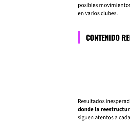
posibles movimientos
en varios clubes.
CONTENIDO R
Resultados inesperad
donde la reestructur
siguen atentos a cada