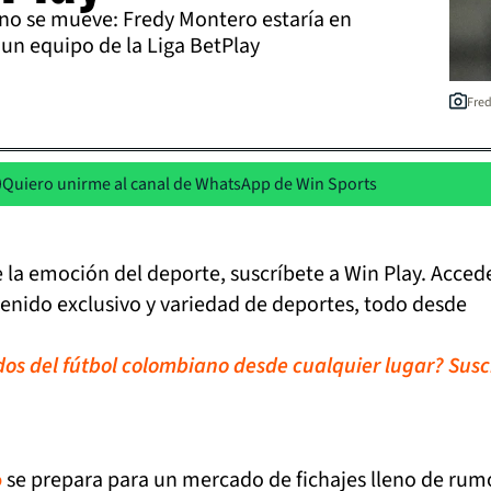
o se mueve: Fredy Montero estaría en
 un equipo de la Liga BetPlay
Fred
Quiero unirme al canal de WhatsApp de Win Sports
de la emoción del deporte, suscríbete a Win Play. Acced
tenido exclusivo y variedad de deportes, todo desde
idos del fútbol colombiano desde cualquier lugar? Susc
o
se prepara para un mercado de fichajes lleno de rum