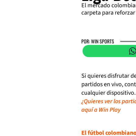
El mercado colombian
carpeta para reforzar
POR: WIN SPORTS
Si quieres disfrutar 
partidos en vivo, con
cualquier dispositivo.
¿Quieres ver los part
aquí a Win Play
El fútbol colombian