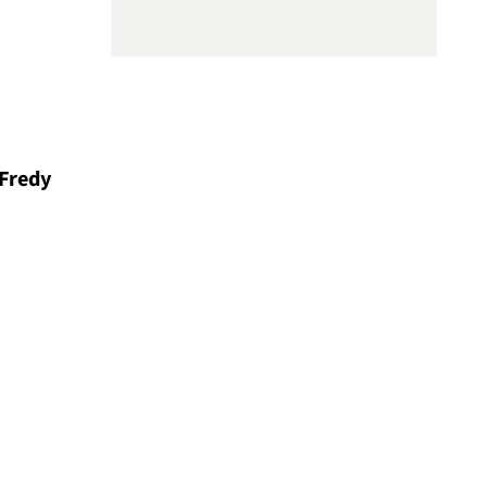
Fredy