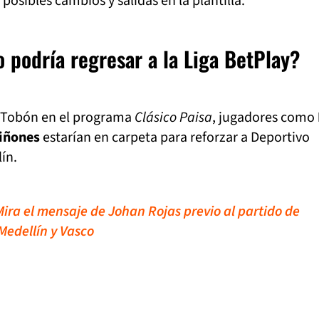
osibles cambios y salidas en la plantilla.
 podría regresar a la Liga BetPlay?
 Tobón en el programa
Clásico Paisa
, jugadores como
iñones
estarían en carpeta para reforzar a Deportivo
ín.
Mira el mensaje de Johan Rojas previo al partido de
edellín y Vasco