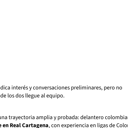
dica interés y conversaciones preliminares, pero no
de los dos llegue al equipo.
una trayectoria amplia y probada: delantero colombi
 en Real Cartagena
, con experiencia en ligas de Col