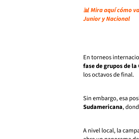
📊 Mira aquí cómo va 
Junior y Nacional
En torneos internacio
fase de grupos de la
los octavos de final.
Sin embargo, esa posi
Sudamericana
, dond
A nivel local, la camp