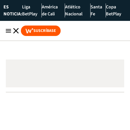
ES
Liga
América
Atlético
Santa
Copa
NOTICIA:
BetPlay
de Cali
Nacional
Fe
BetPlay
SUSCRÍBASE